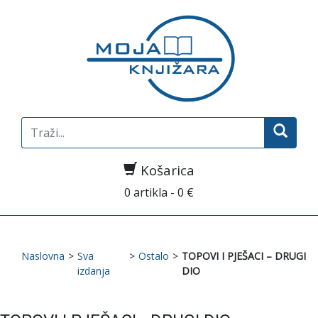
Search
for:
Košarica
0 artikla - 0 €
Naslovna
>
Sva
>
Ostalo
>
TOPOVI I PJEŠACI – DRUGI
izdanja
DIO