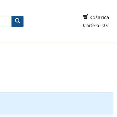
Košarica
0 artikla - 0 €