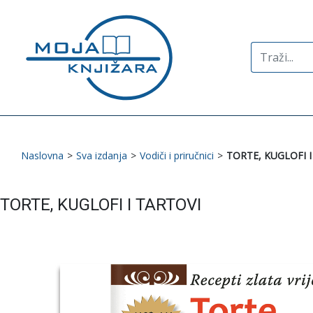
Search
for:
Naslovna
>
Sva izdanja
>
Vodiči i priručnici
>
TORTE, KUGLOFI I
TORTE, KUGLOFI I TARTOVI