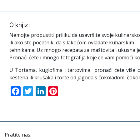
O knjizi
Nemojte propustiti priliku da usavršite svoje kulinarsko
ili ako ste početnik, da s lakoćom ovladate kuharskim
tehnikama. Uz mnogo recepata za maštovita i ukusna jela
Pronaći ćete i mnogo fotografija koje će vam pomoći kod
U Tortama, kuglofima i tartovima pronaći ćete više od
kestena ili krušaka i torte od jagoda s čokoladom, čokola
Facebook
Twitter
LinkedIn
Pinterest
Pratite nas: