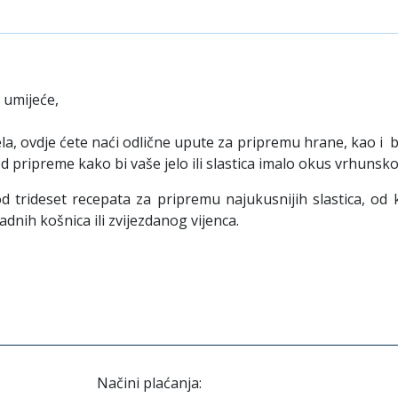
 umijeće,
, ovdje ćete naći odlične upute za pripremu hrane, kao i br
 pripreme kako bi vaše jelo ili slastica imalo okus vrhunsko
 trideset recepata za pripremu najukusnijih slastica, od 
dnih košnica ili zvijezdanog vijenca.
Načini plaćanja: