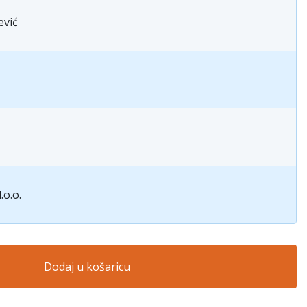
ević
.o.o.
Dodaj u košaricu