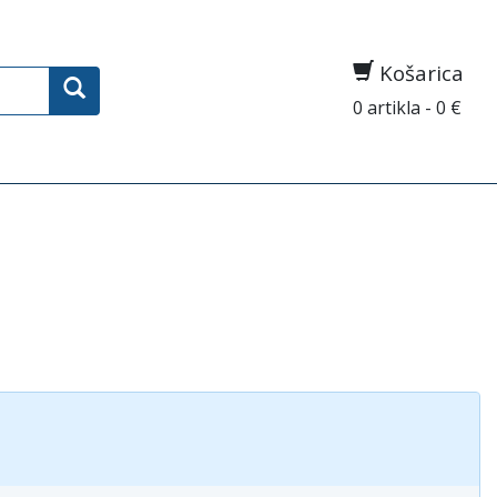
Košarica
0 artikla - 0 €