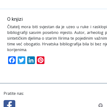
O knjizi
Čitatelj mora biti svjestan da je uzeo u ruke i rasklo
bibliografiji sasvim posebno mjesto. Autor, arheolog
sintetičkim djelima o starim Ilirima te pojedinim važni
time već obogatio. Hrvatska bibliografija bila bi bez nj
korijenima.
Facebook
Twitter
LinkedIn
Pinterest
Pratite nas: