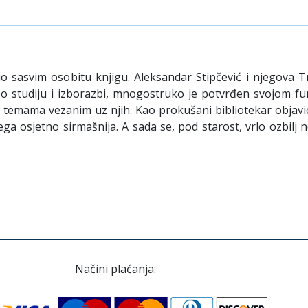
pio sasvim osobitu knjigu. Aleksandar Stipčević i njegova
 po studiju i izborazbi, mnogostruko je potvrđen svojom f
m temama vezanim uz njih. Kao prokušani bibliotekar objavio j
ega osjetno sirmašnija. A sada se, pod starost, vrlo ozbilj 
Načini plaćanja: