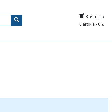
Košarica
0 artikla - 0 €