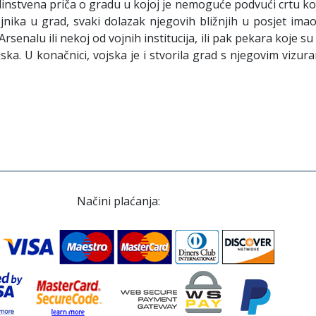
instvena priča o gradu u kojoj je nemoguće podvući crtu koja 
ojnika u grad, svaki dolazak njegovih bližnjih u posjet ima
Arsenalu ili nekoj od vojnih institucija, ili pak pekara koje 
ka. U konačnici, vojska je i stvorila grad s njegovim vizura
Načini plaćanja: