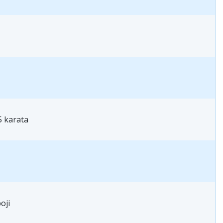
5 karata
oji