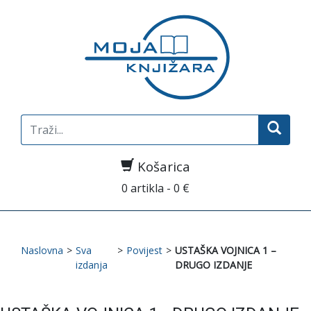
Search
for:
Košarica
0 artikla - 0 €
Naslovna
>
Sva
>
Povijest
>
USTAŠKA VOJNICA 1 –
izdanja
DRUGO IZDANJE