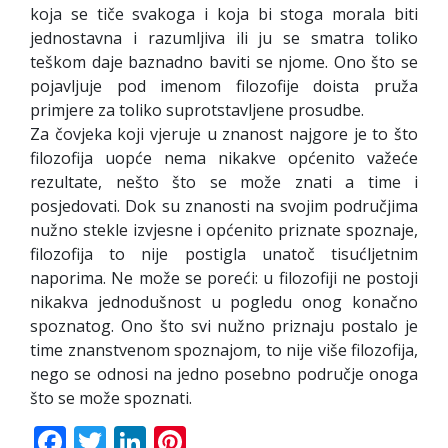
koja se tiče svakoga i koja bi stoga morala biti
jednostavna i razumljiva ili ju se smatra toliko
teškom daje baznadno baviti se njome. Ono što se
pojavljuje pod imenom filozofije doista pruža
primjere za toliko suprotstavljene prosudbe.
Za čovjeka koji vjeruje u znanost najgore je to što
filozofija uopće nema nikakve općenito važeće
rezultate, nešto što se može znati a time i
posjedovati. Dok su znanosti na svojim područjima
nužno stekle izvjesne i općenito priznate spoznaje,
filozofija to nije postigla unatoč tisućljetnim
naporima. Ne može se poreći: u filozofiji ne postoji
nikakva jednodušnost u pogledu onog konačno
spoznatog. Ono što svi nužno priznaju postalo je
time znanstvenom spoznajom, to nije više filozofija,
nego se odnosi na jedno posebno područje onoga
što se može spoznati.
Facebook
Twitter
LinkedIn
Pinterest