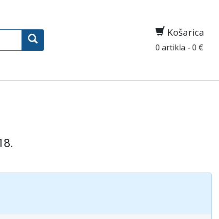
Košarica
0 artikla - 0 €
18.