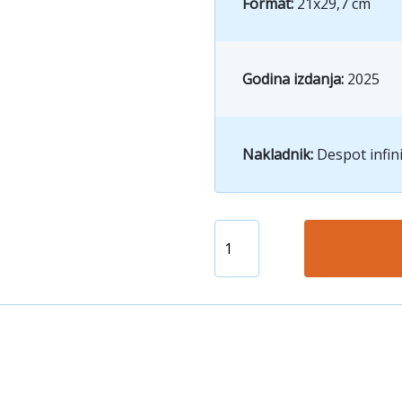
Format:
21x29,7 cm
Godina izdanja:
2025
Nakladnik:
Despot infin