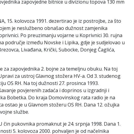
povjednika zapovjedne bitnice u divizionu topova 130 mm
 15. kolovoza 1991. dezertirao je iz postrojbe, za što
u kojem je neslužbeno obnašao dužnost zamjenika
rivnici. Po preuzimanju vojarne u Koprivnici 30. rujna
a područje između Novske i Lipika, gdje je sudjelovao u
 Brezovca, Livađana, Krički, Subocke, Donjeg Čaglića,
je za zapovjednika 2. bojne za temeljnu obuku. Na toj
 Upravi za ustroj Glavnog stožera HV-a. Od 3. studenog
iju OS RH. Na toj dužnosti 27. prosinca 1993.
vanje povjerenih zadaća i doprinos u izgradnji i
nka Bobetka. Do kraja Domovinskog rata radio je na
ata ostao je u Glavnom stožeru OS RH. Dana 12. ožujka
vojne službe.
 U čin pukovnika promaknut je 24. srpnja 1998. Dana 1.
nosti 5. kolovoza 2000. pohvaljen je od načelnika