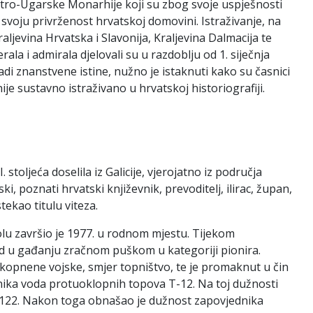
stro-Ugarske Monarhije koji su zbog svoje uspješnosti
i svoju privrženost hrvatskoj domovini. Istraživanje, na
ljevina Hrvatska i Slavonija, Kraljevina Dalmacija te
ala i admirala djelovali su u razdoblju od 1. siječnja
adi znanstvene istine, nužno je istaknuti kako su časnici
ije sustavno istraživano u hrvatskoj historiografiji.
oljeća doselila iz Galicije, vjerojatno iz područja
, poznati hrvatski književnik, prevoditelj, ilirac, župan,
tekao titulu viteza.
kolu završio je 1977. u rodnom mjestu. Tijekom
ord u gađanju zračnom puškom u kategoriji pionira.
kopnene vojske, smjer topništvo, te je promaknut u čin
nika voda protuoklopnih topova T-12. Na toj dužnosti
9P122. Nakon toga obnašao je dužnost zapovjednika