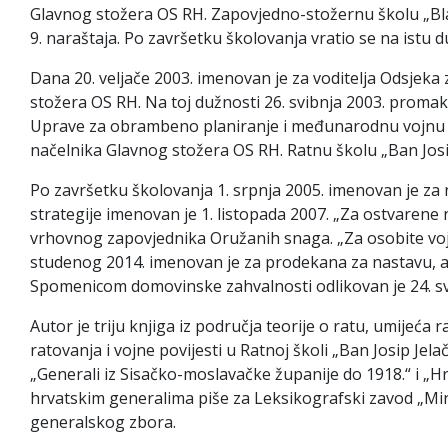
Glavnog stožera OS RH. Zapovjedno-stožernu školu „Blag
9. naraštaja. Po završetku školovanja vratio se na istu
Dana 20. veljače 2003. imenovan je za voditelja Odsje
stožera OS RH. Na toj dužnosti 26. svibnja 2003. promaknu
Uprave za obrambeno planiranje i međunarodnu vojnu s
načelnika Glavnog stožera OS RH. Ratnu školu „Ban Josip 
Po završetku školovanja 1. srpnja 2005. imenovan je za n
strategije imenovan je 1. listopada 2007. „Za ostvarene 
vrhovnog zapovjednika Oružanih snaga. „Za osobite vojn
studenog 2014. imenovan je za prodekana za nastavu, a 
Spomenicom domovinske zahvalnosti odlikovan je 24. svibn
Autor je triju knjiga iz područja teorije o ratu, umijeća
ratovanja i vojne povijesti u Ratnoj školi „Ban Josip Je
„Generali iz Sisačko-moslavačke županije do 1918.“ i „Hrv
hrvatskim generalima piše za Leksikografski zavod „Miros
generalskog zbora.