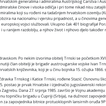
 hrvatskim generalima i admiralima Austrijskog Carstva i Au
miralske činove i visoka odličja i pri tome nikad nisu zatajil
dmiralima koji su rođeni na tadašnjem hrvatskom ozemlju (Kra
 obzira na nacionalnu i vjersku pripadnost, a u činovima gener
u europskoj vojsci službovali. Ukupno čak 401 biografija! Por
 u ranijem razdoblju, a njihov život i njihovo djelo također n
vskom. Po nekim izvorima obitelj Trnski se početkom XVII. st
iji član obitelji je brigadir austrougarske vojske Ivan Trnski
vatskih književnika, koji je u činu bojnika 15. ožujka 1866. s
ča Zdravka Trnskog i Katice Trnski, rođene Stazić. Osnovnu š
75. postao je prvak Hrvatske i izjednačio jugoslavenski rek
 Zagrebu. Dana 27. srpnja 1985. završio je Vojnu akademiju 
u topničku brigadu u Ćupriji (Srbija), na dužnost zapovjed
van za zapovjednika bitnice protuoklopnih lansirnih oruđa 