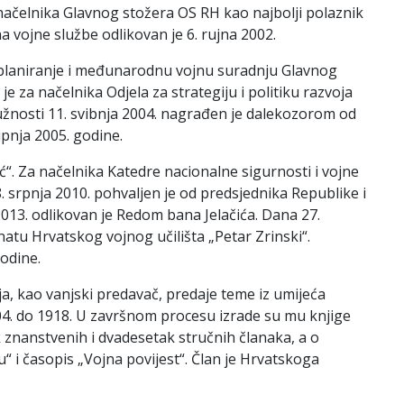
načelnika Glavnog stožera OS RH kao najbolji polaznik
 vojne službe odlikovan je 6. rujna 2002.
o planiranje i međunarodnu vojnu suradnju Glavnog
e za načelnika Odjela za strategiju i politiku razvoja
nosti 11. svibnja 2004. nagrađen je dalekozorom od
ipnja 2005. godine.
ć“. Za načelnika Katedre nacionalne sigurnosti i vojne
. srpnja 2010. pohvaljen je od predsjednika Republike i
013. odlikovan je Redom bana Jelačića. Dana 27.
tu Hrvatskog vojnog učilišta „Petar Zrinski“.
godine.
enja, kao vanjski predavač, predaje teme iz umijeća
1804. do 1918. U završnom procesu izrade su mu knjige
tak znanstvenih i dvadesetak stručnih članaka, a o
“ i časopis „Vojna povijest“. Član je Hrvatskoga