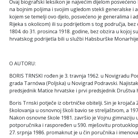
Ovaj biografski leksikon je najvećim dijelom posvećeno
na bojnim poljima i svojim ugledom stekli generalske i ad
kojem se temelji ovo djelo, posvećeno je generalima i a
Rijeka s okolicom) ili su podrijetlom s tog područja, bez
1804. do 31. prosinca 1918. godine, bez obzira u kojoj s
hrvatskog podrijetla bili u službi Habsburške Monarhije i
O AUTORU:
BORIS TRNSKI rođen je 3. travnja 1962. u Novigradu Podra
grada Tarnówa (Poljska) u Novigrad Podravski. Najistaknut
predsjednik Matice hrvatske i prvi predsjednik Društva hr
Boris Trnski potječe iz obrtničke obitelji. Sin je kroja
školovanja u osnovnoj školi bavio se streljaštvom, a 19
Nakon osnovne škole 1981. završio je Vojnu gimnaziju u
potporučnika i raspoređen u 590. mješovitu protuoklopn
27. srpnja 1986. promaknut je u čin poručnika i imeno