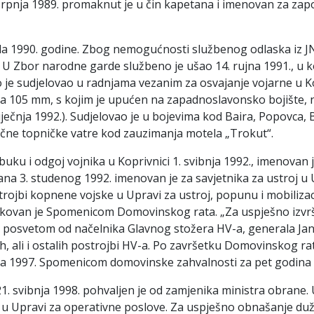
 srpnja 1989. promaknut je u čin kapetana i imenovan za za
da 1990. godine. Zbog nemogućnosti službenog odlaska iz JNA,
. U Zbor narodne garde službeno je ušao 14. rujna 1991., 
je sudjelovao u radnjama vezanim za osvajanje vojarne u Kop
a 105 mm, s kojim je upućen na zapadnoslavonsko bojište, n
siječnja 1992.). Sudjelovao je u bojevima kod Baira, Popovca,
lučne topničke vatre kod zauzimanja motela „Trokut“.
uku i odgoj vojnika u Koprivnici 1. svibnja 1992., imenovan 
Dana 3. studenog 1992. imenovan je za savjetnika za ustroj u
trojbi kopnene vojske u Upravi za ustroj, popunu i mobilizac
likovan je Spomenicom Domovinskog rata. „Za uspješno izvrša
 s posvetom od načelnika Glavnog stožera HV-a, generala Ja
h, ali i ostalih postrojbi HV-a. Po završetku Domovinskog r
vnja 1997. Spomenicom domovinske zahvalnosti za pet godina 
1. svibnja 1998. pohvaljen je od zamjenika ministra obrane.
oj u Upravi za operativne poslove. Za uspješno obnašanje duž