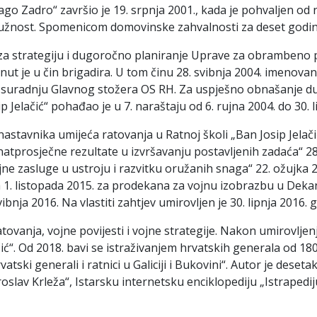
o Zadro“ završio je 19. srpnja 2001., kada je pohvaljen od 
 dužnost. Spomenicom domovinske zahvalnosti za deset godina
ka za strategiju i dugoročno planiranje Uprave za obramben
t je u čin brigadira. U tom činu 28. svibnja 2004. imenovan j
uradnju Glavnog stožera OS RH. Za uspješno obnašanje duž
Jelačić“ pohađao je u 7. naraštaju od 6. rujna 2004. do 30. l
astavnika umijeća ratovanja u Ratnoj školi „Ban Josip Jelači
natprosječne rezultate u izvršavanju postavljenih zadaća“ 28
e zasluge u ustroju i razvitku oružanih snaga“ 22. ožujka 2
1. listopada 2015. za prodekana za vojnu izobrazbu u Dekana
ja 2016. Na vlastiti zahtjev umirovljen je 30. lipnja 2016. 
 ratovanja, vojne povijesti i vojne strategije. Nakon umirovlj
lačić“. Od 2018. bavi se istraživanjem hrvatskih generala od 
atski generali i ratnici u Galiciji i Bukovini“. Autor je dese
lav Krleža“, Istarsku internetsku enciklopediju „Istrapediju