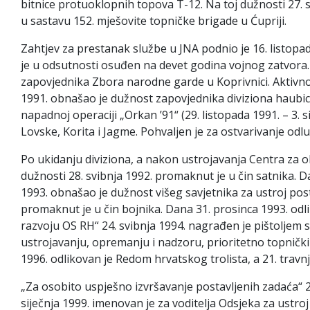
bitnice protuoklopnih topova T-12. Na toj dužnosti 27.
u sastavu 152. mješovite topničke brigade u Ćupriji.
Zahtjev za prestanak službe u JNA podnio je 16. listopa
je u odsutnosti osuđen na devet godina vojnog zatvora
zapovjednika Zbora narodne garde u Koprivnici. Aktivno 
1991. obnašao je dužnost zapovjednika diviziona haubic
napadnoj operaciji „Orkan ’91“ (29. listopada 1991. – 3. 
Lovske, Korita i Jagme. Pohvaljen je za ostvarivanje od
Po ukidanju diviziona, a nakon ustrojavanja Centra za ob
dužnosti 28. svibnja 1992. promaknut je u čin satnika. 
1993. obnašao je dužnost višeg savjetnika za ustroj pos
promaknut je u čin bojnika. Dana 31. prosinca 1993. od
razvoju OS RH“ 24. svibnja 1994. nagrađen je pištoljem
ustrojavanju, opremanju i nadzoru, prioritetno topnički
1996. odlikovan je Redom hrvatskog trolista, a 21. tra
„Za osobito uspješno izvršavanje postavljenih zadaća“ 2
siječnja 1999. imenovan je za voditelja Odsjeka za ustr