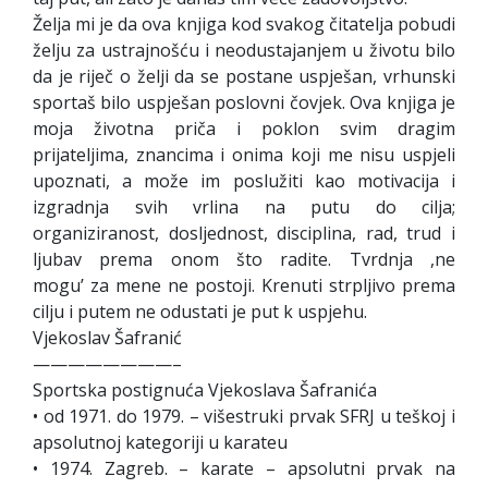
Želja mi je da ova knjiga kod svakog čitatelja pobudi
želju za ustrajnošću i neodustajanjem u životu bilo
da je riječ o želji da se postane uspješan, vrhunski
sportaš bilo uspješan poslovni čovjek. Ova knjiga je
moja životna priča i poklon svim dragim
prijateljima, znancima i onima koji me nisu uspjeli
upoznati, a može im poslužiti kao motivacija i
izgradnja svih vrlina na putu do cilja;
organiziranost, dosljednost, disciplina, rad, trud i
ljubav prema onom što radite. Tvrdnja ,ne
mogu’ za mene ne postoji. Krenuti strpljivo prema
cilju i putem ne odustati je put k uspjehu.
Vjekoslav Šafranić
————————–
Sportska postignuća Vjekoslava Šafranića
• od 1971. do 1979. – višestruki prvak SFRJ u teškoj i
apsolutnoj kategoriji u karateu
• 1974. Zagreb. – karate – apsolutni prvak na