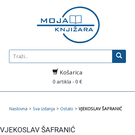
Search
for:
Košarica
0 artikla - 0 €
Naslovna
>
Sva izdanja
>
Ostalo
>
VJEKOSLAV ŠAFRANIĆ
VJEKOSLAV ŠAFRANIĆ