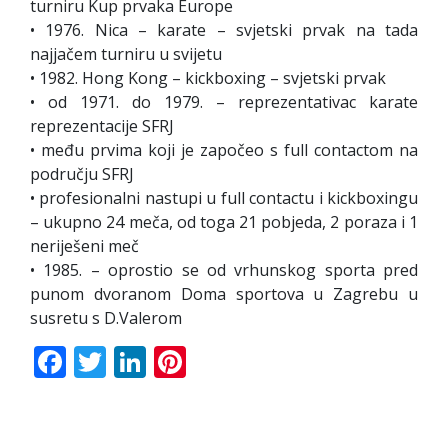
turniru Kup prvaka Europe
• 1976. Nica – karate – svjetski prvak na tada
najjačem turniru u svijetu
• 1982. Hong Kong – kickboxing – svjetski prvak
• od 1971. do 1979. – reprezentativac karate
reprezentacije SFRJ
• među prvima koji je započeo s full contactom na
području SFRJ
• profesionalni nastupi u full contactu i kickboxingu
– ukupno 24 meča, od toga 21 pobjeda, 2 poraza i 1
neriješeni meč
• 1985. – oprostio se od vrhunskog sporta pred
punom dvoranom Doma sportova u Zagrebu u
susretu s D.Valerom
Facebook
Twitter
LinkedIn
Pinterest