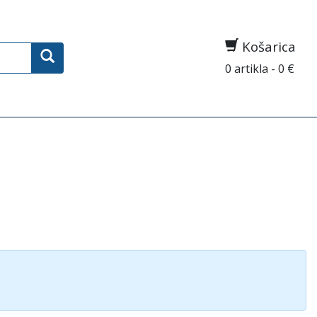
Košarica
0 artikla - 0 €