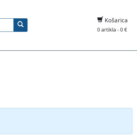
Košarica
0 artikla - 0 €