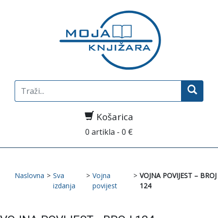
Search
for:
Košarica
0 artikla - 0 €
Naslovna
>
Sva
>
Vojna
>
VOJNA POVIJEST – BROJ
izdanja
povijest
124