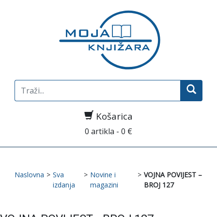
Search
for:
Košarica
0 artikla - 0 €
Naslovna
>
Sva
>
Novine i
>
VOJNA POVIJEST –
izdanja
magazini
BROJ 127