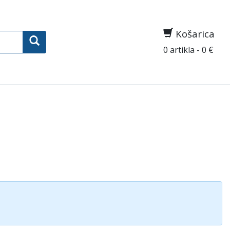
Košarica
0 artikla - 0 €