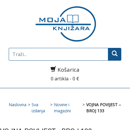
Search
for:
Košarica
0 artikla - 0 €
Naslovna
>
Sva
>
Novine i
>
VOJNA POVIJEST –
izdanja
magazini
BROJ 133