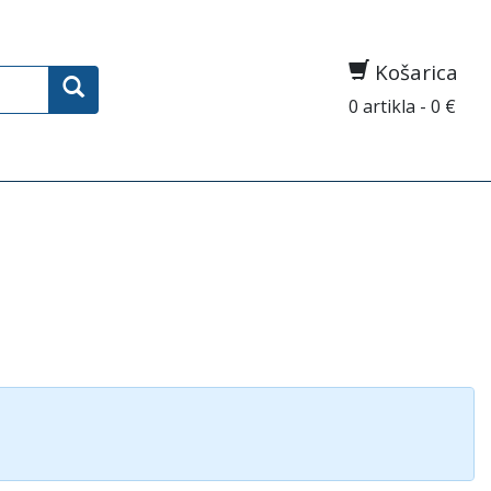
Košarica
0 artikla - 0 €