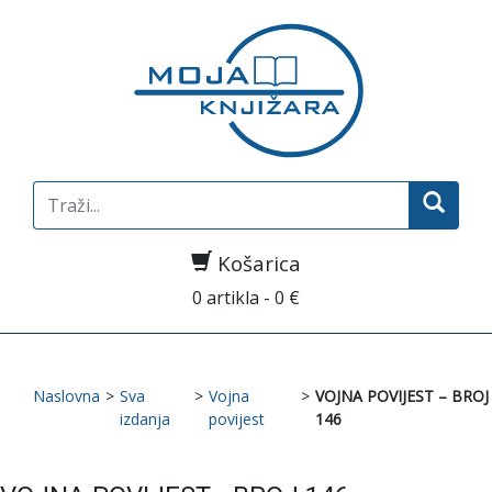
Search
for:
Košarica
0 artikla - 0 €
Naslovna
>
Sva
>
Vojna
>
VOJNA POVIJEST – BROJ
izdanja
povijest
146