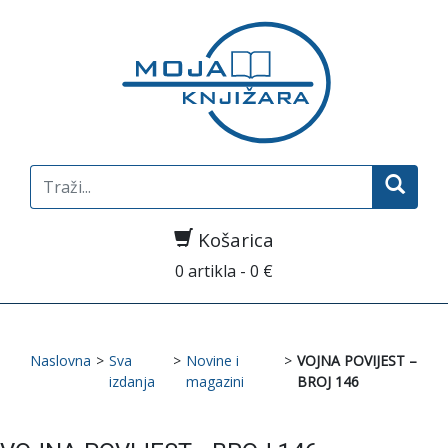
Search
for:
Košarica
0 artikla - 0 €
Naslovna
>
Sva
>
Novine i
>
VOJNA POVIJEST –
izdanja
magazini
BROJ 146