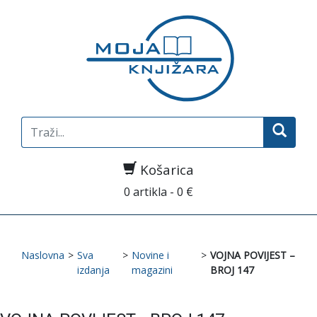
Search
for:
Košarica
0 artikla - 0 €
Naslovna
>
Sva
>
Novine i
>
VOJNA POVIJEST –
izdanja
magazini
BROJ 147