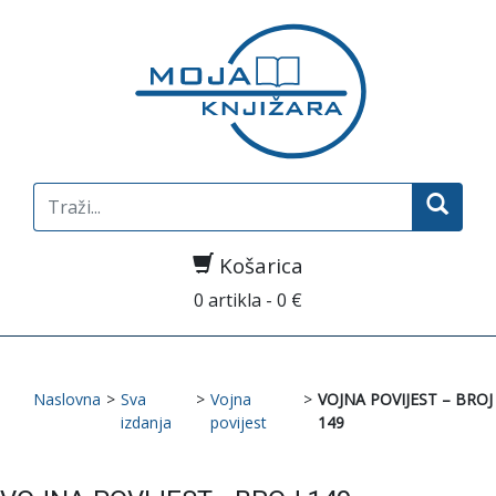
Search
for:
Košarica
0 artikla - 0 €
Naslovna
>
Sva
>
Vojna
>
VOJNA POVIJEST – BROJ
izdanja
povijest
149