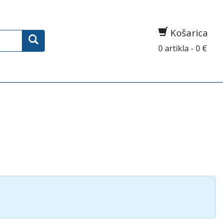
Košarica
0 artikla - 0 €