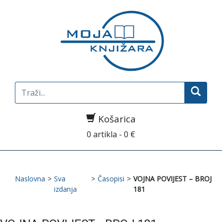
Search
for:
Košarica
0 artikla - 0 €
Naslovna
>
Sva
>
Časopisi
>
VOJNA POVIJEST – BROJ
izdanja
181