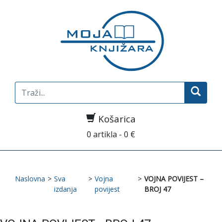
Search
for:
Košarica
0 artikla - 0 €
Naslovna
>
Sva
>
Vojna
>
VOJNA POVIJEST –
izdanja
povijest
BROJ 47