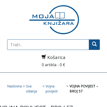
Search
for:
Košarica
0 artikla - 0 €
Naslovna
>
Sva
>
Vojna
>
VOJNA POVIJEST –
izdanja
povijest
BROJ 57