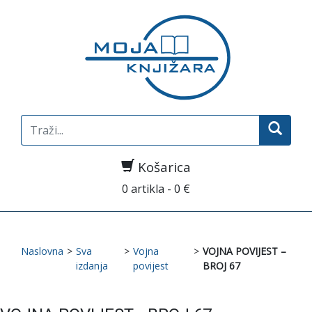
Search
for:
Košarica
0 artikla - 0 €
Naslovna
>
Sva
>
Vojna
>
VOJNA POVIJEST –
izdanja
povijest
BROJ 67