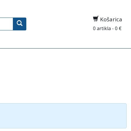
Košarica
0 artikla - 0 €