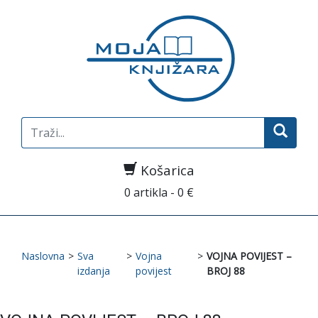
Search
for:
Košarica
0 artikla - 0 €
Naslovna
>
Sva
>
Vojna
>
VOJNA POVIJEST –
izdanja
povijest
BROJ 88