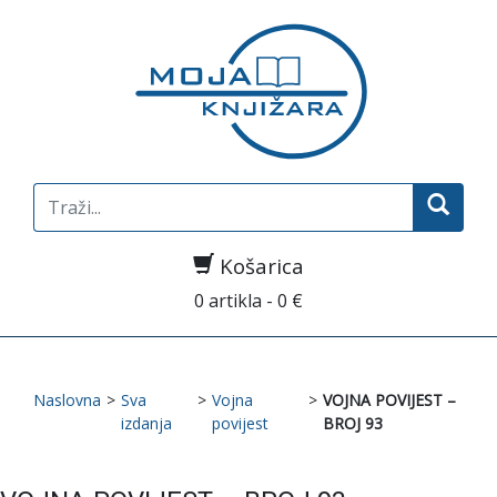
Search
for:
Košarica
0 artikla - 0 €
Naslovna
>
Sva
>
Vojna
>
VOJNA POVIJEST –
izdanja
povijest
BROJ 93