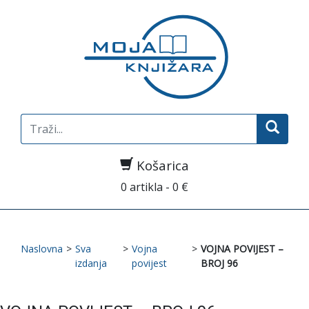
Search
for:
Košarica
0 artikla - 0 €
Naslovna
>
Sva
>
Vojna
>
VOJNA POVIJEST –
izdanja
povijest
BROJ 96