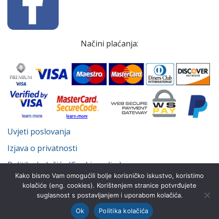
Načini plaćanja:
Uvjeti poslovanja
Izjava o privatnosti
Politika kolačića (Cookie policy)
Kako bismo Vam omogućili bolje korisničko iskustvo, koristimo
kolačiće (eng. cookies). Korištenjem stranice potvrđujete
suglasnost s postavljanjem i uporabom kolačića.
© Despot Infinitus d.o.o. 2022.-2026. Sva prava pridržana.
Ok
Politika kolačića