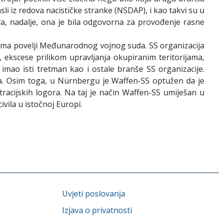
li iz redova nacističke stranke (NSDAP), i kao takvi su u
akva, nadalje, ona je bila odgovorna za provođenje rasne
rema povelji Međunarodnog vojnog suda. SS organizacija
, ekscese prilikom upravljanja okupiranim teritorijama,
imao isti tretman kao i ostale branše SS organizacije.
ma. Osim toga, u Nürnbergu je Waffen-SS optužen da je
acijskih logora. Na taj je način Waffen-SS umiješan u
ivila u istočnoj Europi.
Uvjeti poslovanja
Izjava o privatnosti