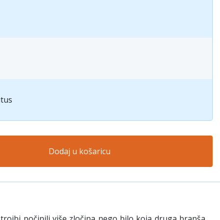
itus
Dodaj u košaricu
rojbi počinili više zločina nego bilo koja druga branša