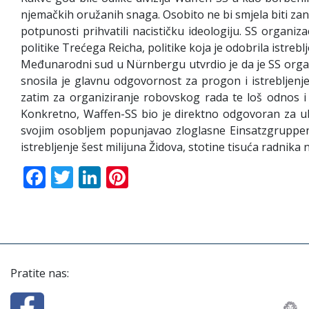
njemačkih oružanih snaga. Osobito ne bi smjela biti zane
potpunosti prihvatili nacističku ideologiju. SS organiz
politike Trećega Reicha, politike koja je odobrila istreblj
Međunarodni sud u Nürnbergu utvrdio je da je SS organ
snosila je glavnu odgovornost za progon i istrebljenje
zatim za organiziranje robovskog rada te loš odnos i 
Konkretno, Waffen-SS bio je direktno odgovoran za ub
svojim osobljem popunjavao zloglasne Einsatzgruppen,
istrebljenje šest milijuna Židova, stotine tisuća radnika
Facebook
Twitter
LinkedIn
Pinterest
Pratite nas: