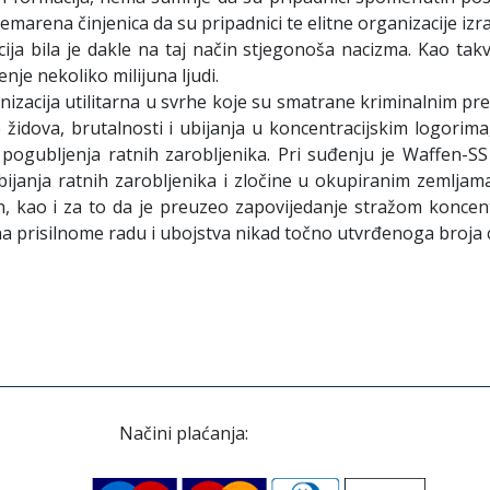
marena činjenica da su pripadnici te elitne organizacije izras
acija bila je dakle na taj način stjegonoša nacizma. Kao t
enje nekoliko milijuna ljudi.
izacija utilitarna u svrhe koje su smatrane kriminalnim p
 židova, brutalnosti i ubijanja u koncentracijskim logorima
pogubljenja ratnih zarobljenika. Pri suđenju je Waffen-SS 
ijanja ratnih zarobljenika i zločine u okupiranim zemlja
 kao i za to da je preuzeo zapovijedanje stražom koncentr
 na prisilnome radu i ubojstva nikad točno utvrđenoga broja c
Načini plaćanja: