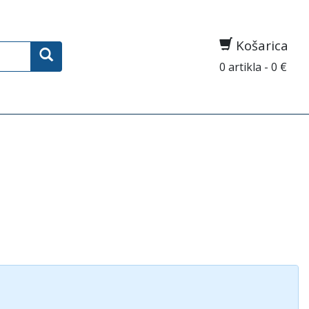
Košarica
0 artikla - 0 €