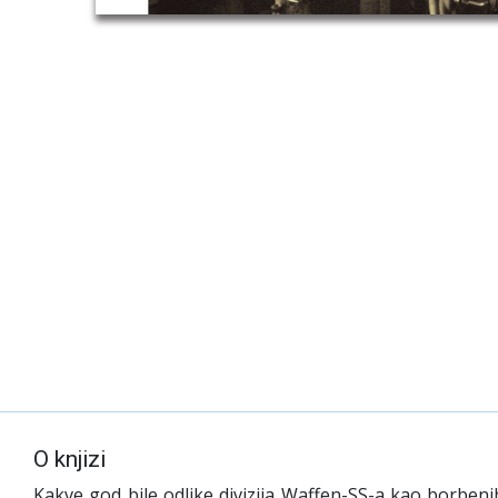
O knjizi
Kakve god bile odlike divizija Waffen-SS-a kao borbeni