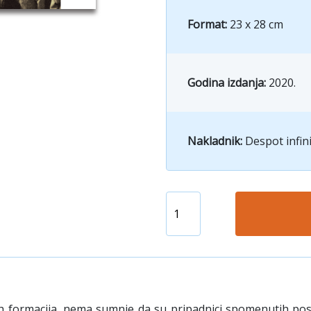
Format:
23 x 28 cm
Godina izdanja:
2020.
Nakladnik:
Despot infin
h formacija, nema sumnje da su pripadnici spomenutih post