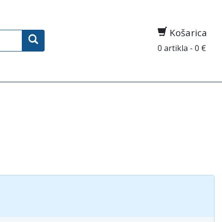
Košarica
0 artikla - 0 €