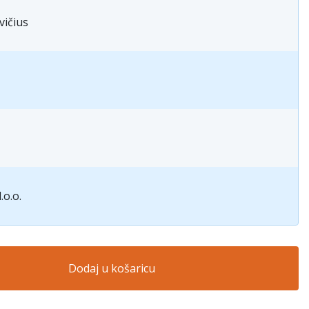
vičius
.o.o.
Dodaj u košaricu