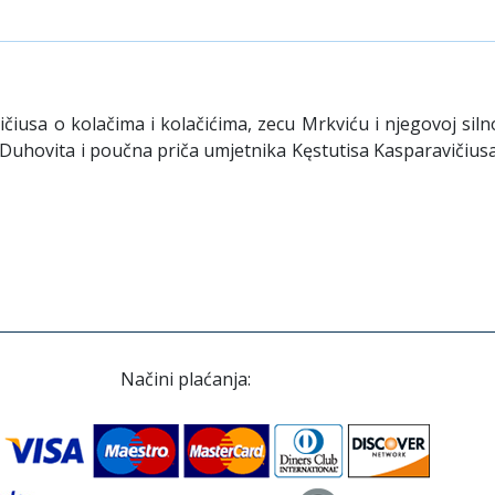
čiusa o kolačima i kolačićima, zecu Mrkviću i njegovoj silnoj 
ća. Duhovita i poučna priča umjetnika Kęstutisa Kasparavičiu
Načini plaćanja: