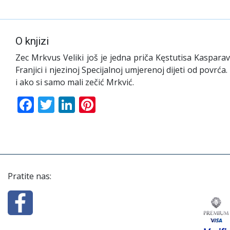
O knjizi
Zec Mrkvus Veliki još je jedna priča Kęstutisa Kasparavi
Franjici i njezinoj Specijalnoj umjerenoj dijeti od povr
i ako si samo mali zečić Mrkvić.
Facebook
Twitter
LinkedIn
Pinterest
Pratite nas: