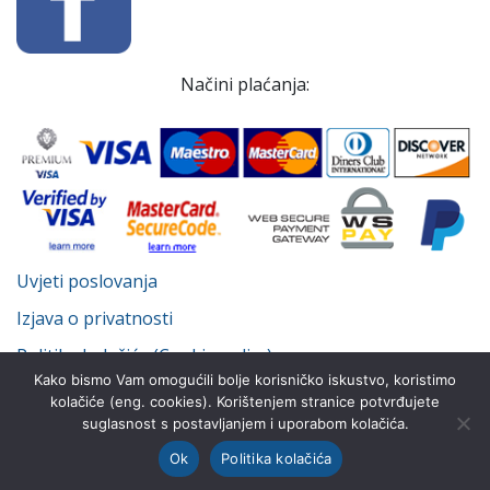
Načini plaćanja:
Uvjeti poslovanja
Izjava o privatnosti
Politika kolačića (Cookie policy)
Kako bismo Vam omogućili bolje korisničko iskustvo, koristimo
kolačiće (eng. cookies). Korištenjem stranice potvrđujete
suglasnost s postavljanjem i uporabom kolačića.
© Despot Infinitus d.o.o. 2022.-2026. Sva prava pridržana.
Ok
Politika kolačića