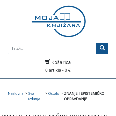
Search
for:
Košarica
0 artikla - 0 €
Naslovna
>
Sva
>
Ostalo
>
ZNANJE I EPISTEMIČKO
izdanja
OPRAVDANJE