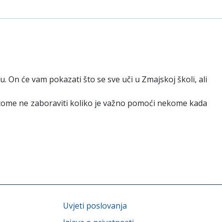
du. On će vam pokazati što se sve uči u Zmajskoj školi, ali
pri tome ne zaboraviti koliko je važno pomoći nekome kada
Uvjeti poslovanja