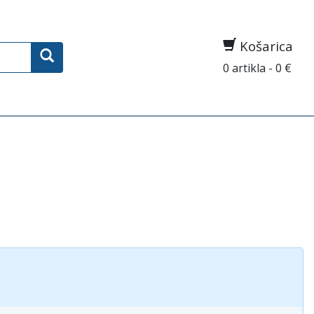
Košarica
0 artikla - 0 €