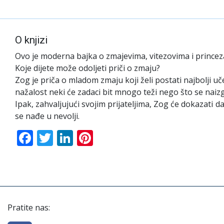
O knjizi
Ovo je moderna bajka o zmajevima, vitezovima i princez
Koje dijete može odoljeti priči o zmaju?
Zog je priča o mladom zmaju koji želi postati najbolji uče
nažalost neki će zadaci bit mnogo teži nego što se naizg
Ipak, zahvaljujući svojim prijateljima, Zog će dokazati 
se nađe u nevolji.
Facebook
Twitter
LinkedIn
Pinterest
Pratite nas: