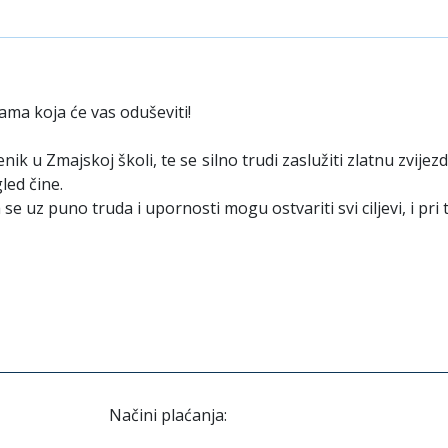
ama koja će vas oduševiti!
nik u Zmajskoj školi, te se silno trudi zaslužiti zlatnu zvijez
led čine.
da se uz puno truda i upornosti mogu ostvariti svi ciljevi, i 
Načini plaćanja: