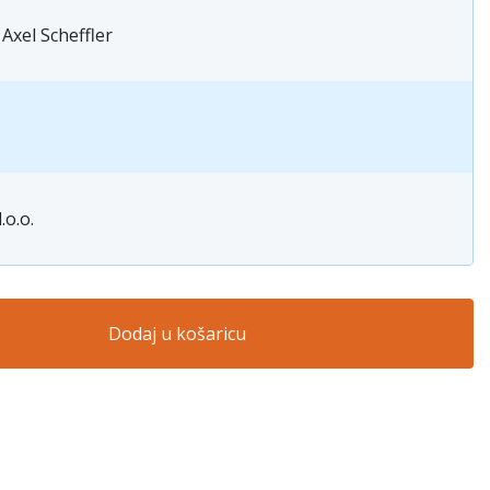
 Axel Scheffler
.o.o.
Dodaj u košaricu