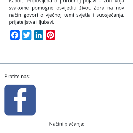
Kadoić. Pripovijeda o prirodnoj pojavi – zori koja
svakome pomogne osvijetliti život. Zora na nov
način govori o vječnoj temi svjetla i suosjećanja,
prijateljstva i ljubavi.
Facebook
Twitter
LinkedIn
Pinterest
Pratite nas:
Načini plaćanja: