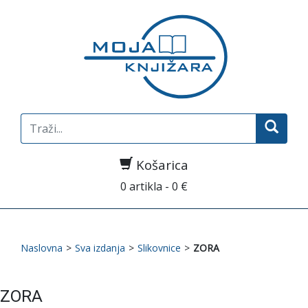
Search
for:
Košarica
0 artikla - 0 €
Naslovna
>
Sva izdanja
>
Slikovnice
>
ZORA
ZORA