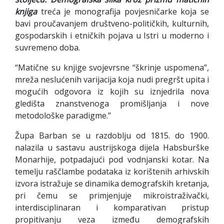
knjiga
treća je monografija povjesničarke koja se
bavi proučavanjem društveno-političkih, kulturnih,
gospodarskih i etničkih pojava u Istri u moderno i
suvremeno doba.
“Matične su knjige svojevrsne “škrinje uspomena”,
mreža neslućenih varijacija koja nudi pregršt upita i
mogućih odgovora iz kojih su iznjedrila nova
gledi
šta znanstvenoga promišljanja i nove
metodološke paradigme.”
Župa Barban se u razdoblju od 1815. do 1900.
nalazila u sastavu austrijskoga dijela Habsburške
Monarhije, potpadajući pod vodnjanski kotar. Na
temelju raščlambe podataka iz korištenih arhivskih
izvora istražuje se dinamika demografskih kretanja,
pri čemu se primjenjuje mikroistraživački,
interdisciplinaran i komparativan pristup
propitivanju veza između demografskih