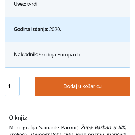
Uvez:
tvrdi
Godina izdanja:
2020.
Nakladnik:
Srednja Europa d.o.o.
Dodaj u košaricu
O knjizi
Monografija Samante Paronić
Župa Barban u XIX.
stoljeću. Demografska slika kroz prizmu matičnih