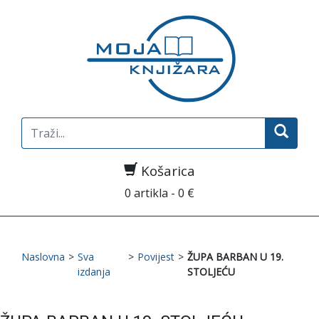
Search
for:
Košarica
0 artikla - 0 €
Naslovna
>
Sva
>
Povijest
>
ŽUPA BARBAN U 19.
izdanja
STOLJEĆU