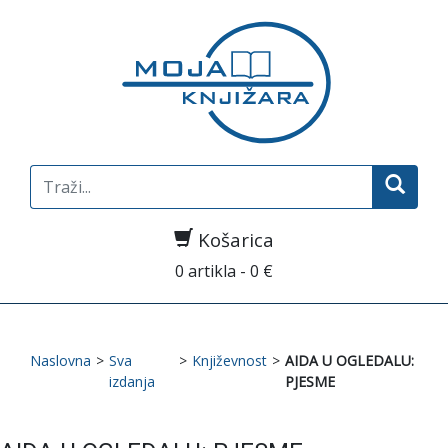
Search
for:
Košarica
0 artikla - 0 €
Naslovna
>
Sva
>
Književnost
>
AIDA U OGLEDALU:
izdanja
PJESME