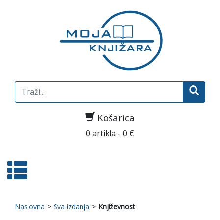
Search
for:
Košarica
0 artikla - 0 €
Naslovna
>
Sva izdanja
>
Književnost