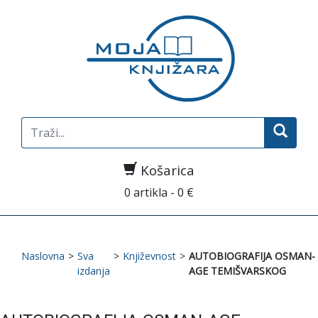
Search
for:
Košarica
0 artikla - 0 €
Naslovna
>
Sva
>
Književnost
>
AUTOBIOGRAFIJA OSMAN-
izdanja
AGE TEMIŠVARSKOG