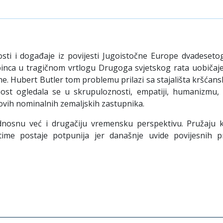
ti i događaje iz povijesti Jugoistočne Europe dvadesetog 
epinca u tragičnom vrtlogu Drugoga svjetskog rata uobičaj
trane. Hubert Butler tom problemu prilazi sa stajališta kršćan
nost ogledala se u skrupuloznosti, empatiji, humanizmu
vih nomi­nalnih zemaljskih zastupnika.
d­nosnu već i drugačiju vremensku perspektivu. Pružaju k
ime postaje potpunija jer današnje uvide povijesnih p