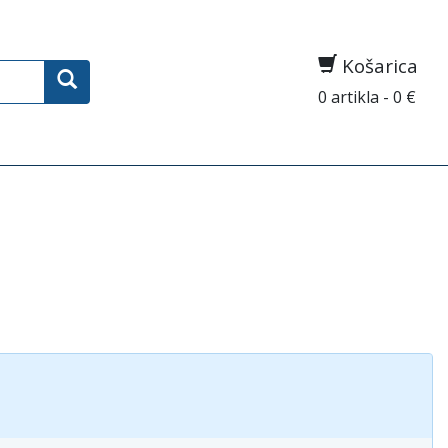
Košarica
0 artikla - 0 €