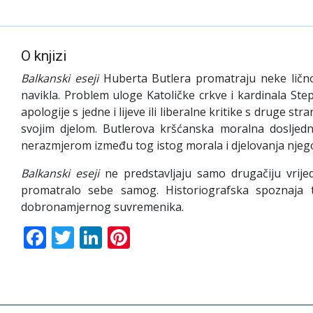
O knjizi
Balkanski eseji
Huberta Butlera promatraju neke ličnos
navikla. Problem uloge Katoličke crkve i kardinala St
apologije s jedne i lijeve ili liberalne kritike s druge s
svojim djelom. Butlerova kršćanska moralna dosljed
nerazmjerom između tog istog morala i djelovanja njego
Balkanski eseji
ne predstavljaju samo drugačiju vrije
promatralo sebe samog. Historiografska spoznaja t
dobronamjernog suvremenika.
Facebook
Twitter
LinkedIn
Pinterest