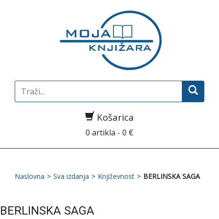
Search
for:
Košarica
0 artikla - 0 €
Naslovna
>
Sva izdanja
>
Književnost
>
BERLINSKA SAGA
BERLINSKA SAGA