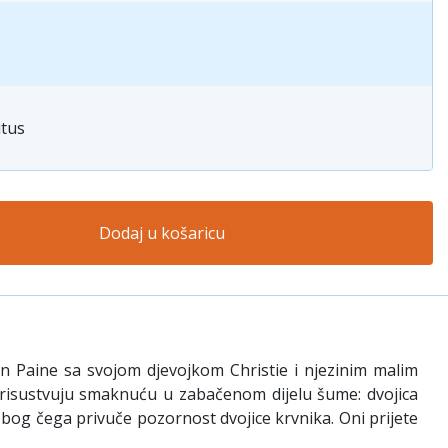
itus
Dodaj u košaricu
an Paine sa svojom djevojkom Christie i njezinim malim
prisustvuju smaknuću u zabačenom dijelu šume: dvojica
og čega privuče pozornost dvojice krvnika. Oni prijete