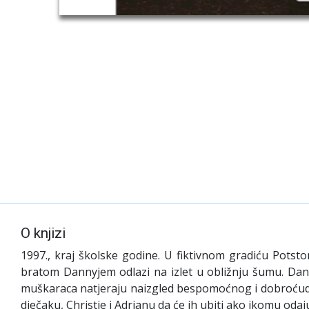
O knjizi
1997., kraj školske godine. U fiktivnom gradiću Potst
bratom Dannyjem odlazi na izlet u obližnju šumu. Dan
muškaraca natjeraju naizgled bespomoćnog i dobroćudno
dječaku, Christie i Adrianu da će ih ubiti ako ikomu odaju