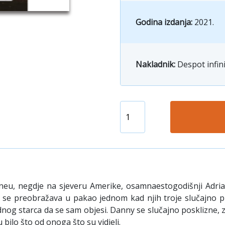
Godina izdanja:
2021.
Nakladnik:
Despot infin
oneu, negdje na sjeveru Amerike, osamnaestogodišnji Adri
 se preobražava u pakao jednom kad njih troje slučajno 
g starca da se sam objesi. Danny se slučajno posklizne, zb
 bilo što od onoga što su vidjeli.