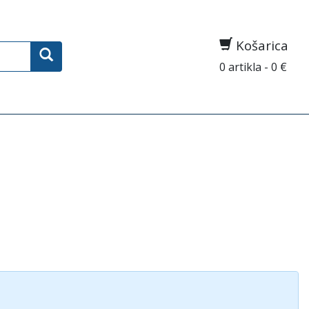
Košarica
0 artikla - 0 €