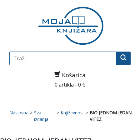
Search
for:
Košarica
0 artikla - 0 €
Naslovna
>
Sva
>
Književnost
>
BIO JEDNOM JEDAN
izdanja
VITEZ