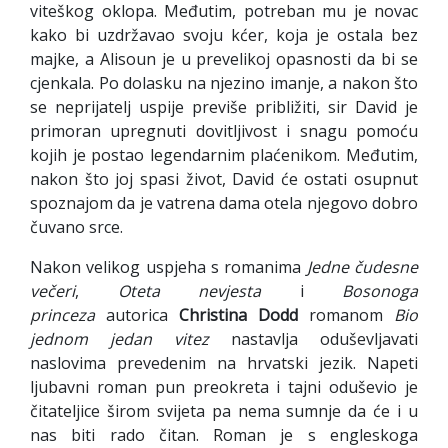
viteškog oklopa. Međutim, potreban mu je novac
kako bi uzdržavao svoju kćer, koja je ostala bez
majke, a Alisoun je u prevelikoj opasnosti da bi se
cjenkala. Po dolasku na njezino imanje, a nakon što
se neprijatelj uspije previše približiti, sir David je
primoran upregnuti dovitljivost i snagu pomoću
kojih je postao legendarnim plaćenikom. Međutim,
nakon što joj spasi život, David će ostati osupnut
spoznajom da je vatrena dama otela njegovo dobro
čuvano srce.
Nakon velikog uspjeha s romanima
Jedne čudesne
večeri
,
Oteta nevjesta
i
Bosonoga
princeza
autorica
Christina Dodd
romanom
Bio
jednom jedan vitez
nastavlja oduševljavati
naslovima prevedenim na hrvatski jezik. Napeti
ljubavni roman pun preokreta i tajni oduševio je
čitateljice širom svijeta pa nema sumnje da će i u
nas biti rado čitan. Roman je s engleskoga