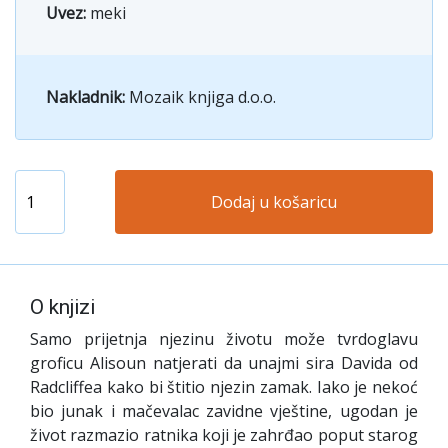
Uvez:
meki
Nakladnik:
Mozaik knjiga d.o.o.
Dodaj u košaricu
O knjizi
Samo prijetnja njezinu životu može tvrdoglavu
groficu Alisoun natjerati da unajmi sira Davida od
Radcliffea kako bi štitio njezin zamak. Iako je nekoć
bio junak i mačevalac zavidne vještine, ugodan je
život razmazio ratnika koji je zahrđao poput starog