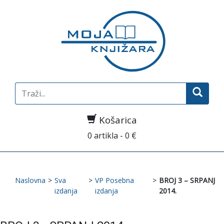
Search
for:
Košarica
0 artikla - 0 €
Naslovna
>
Sva
>
VP Posebna
>
BROJ 3 – SRPANJ
izdanja
izdanja
2014.