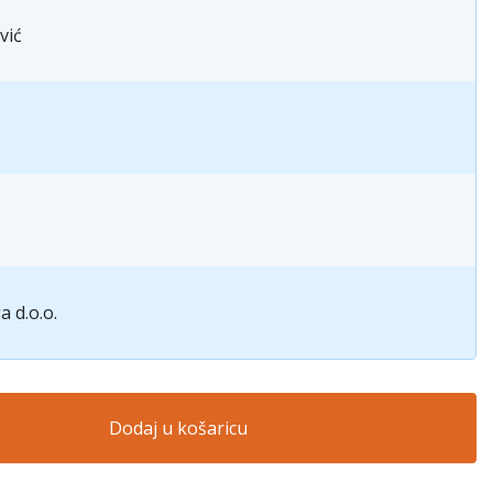
vić
a d.o.o.
Dodaj u košaricu