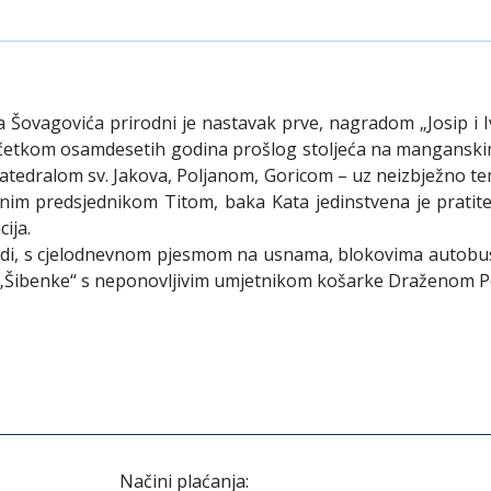
 Šovagovića prirodni je nastavak prve, nagradom „Josip i I
četkom osamdesetih godina prošlog stoljeća na manganskim 
atedralom sv. Jakova, Poljanom, Goricom – uz neizbježno temat
nim predsjednikom Titom, baka Kata jedinstvena je pratite
ija.
ljudi, s cjelodnevnom pjesmom na usnama, blokovima autobus
ma „Šibenke“ s neponovljivim umjetnikom košarke Draženom P
Načini plaćanja: