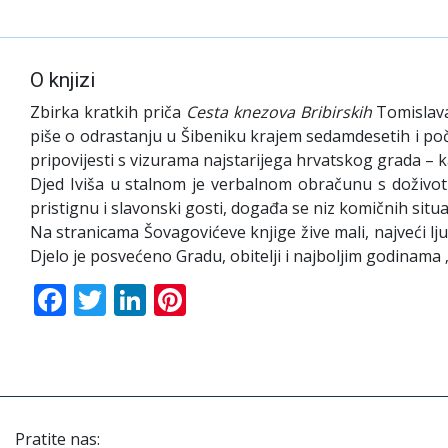
O knjizi
Zbirka kratkih priča
Cesta knezova Bribirskih
Tomislava
piše o odrastanju u Šibeniku krajem sedamdesetih i po
pripovijesti s vizurama najstarijega hrvatskog grada – k
Djed Iviša u stalnom je verbalnom obračunu s doživot
pristignu i slavonski gosti, događa se niz komičnih situac
Na stranicama Šovagovićeve knjige žive mali, najveći 
Djelo je posvećeno Gradu, obitelji i najboljim godina
Facebook
Twitter
LinkedIn
Pinterest
Pratite nas: