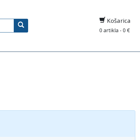
Košarica
0 artikla - 0 €