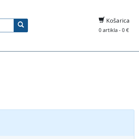
Košarica
0 artikla - 0 €