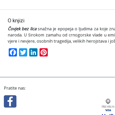
O knjizi
Čovjek bez lica
snažna je epopeja o ljudima za koje zna
naroda. U širokom zamahu od crnogorske vlade u emigra
vjere i nevjere, osobnih tragedija, velikih herojstava i još
Facebook
Twitter
LinkedIn
Pinterest
Pratite nas: