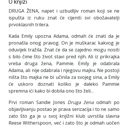
O knjizi
DRUGA ŽENA, napet i uzbudljiv roman koji se ne
ispušta iz ruku znat će cijeniti svi obožavatelji
prvoklasnih trilera.
Kada Emily upozna Adama, odmah će znati da je
pronašla onog pravog. On je muškarac kakvog je
oduvijek tražila. Znat će da se zajedno mogu nositi
s bilo čime što život stavi pred njih. Ali iz prikrajka
vreba druga žena, Pammie. Emily je odabrala
Adama, ali nije odabrala i njegovu majku. Ne postoji
ništa što majka ne bi učinila za svojeg sina, a Emily
će uskoro doznati koliko je daleko Pammie
spremna ići kako bi dobila ono što želi…
Prvi roman Sandie Jones
Druga žena
odmah po
objavljivanju postao je prava senzacija i to ne samo
zato što ga je u svoj knjižni klub uvrstila slavna
Reese Witherspoon, već i zato što je odmah uočen