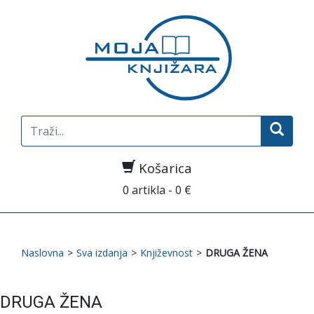
Search
for:
Košarica
0 artikla - 0 €
Naslovna
>
Sva izdanja
>
Književnost
>
DRUGA ŽENA
DRUGA ŽENA