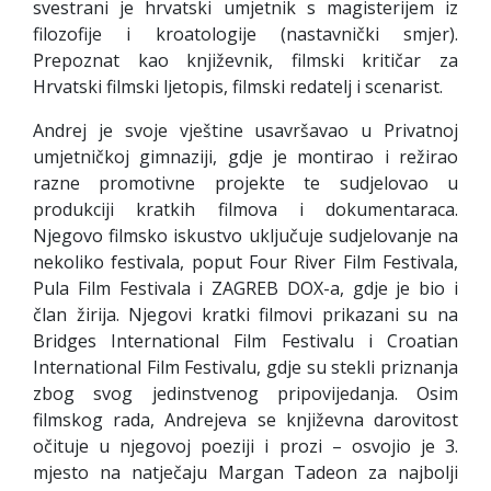
svestrani je hrvatski umjetnik s magisterijem iz
filozofije i kroatologije (nastavnički smjer).
Prepoznat kao književnik, filmski kritičar za
Hrvatski filmski ljetopis, filmski redatelj i scenarist.
Andrej je svoje vještine usavršavao u Privatnoj
umjetničkoj gimnaziji, gdje je montirao i režirao
razne promotivne projekte te sudjelovao u
produkciji kratkih filmova i dokumentaraca.
Njegovo filmsko iskustvo uključuje sudjelovanje na
nekoliko festivala, poput Four River Film Festivala,
Pula Film Festivala i ZAGREB DOX-a, gdje je bio i
član žirija. Njegovi kratki filmovi prikazani su na
Bridges International Film Festivalu i Croatian
International Film Festivalu, gdje su stekli priznanja
zbog svog jedinstvenog pripovijedanja. Osim
filmskog rada, Andrejeva se književna darovitost
očituje u njegovoj poeziji i prozi – osvojio je 3.
mjesto na natječaju Margan Tadeon za najbolji