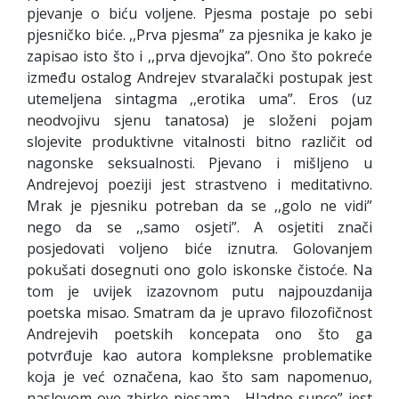
pjevanje o biću voljene. Pjesma postaje po sebi
pjesničko biće. ,,Prva pjesma” za pjesnika je kako je
zapisao isto što i ,,prva djevojka”. Ono što pokreće
između ostalog Andrejev stvaralački postupak jest
utemeljena sintagma ,,erotika uma”. Eros (uz
neodvojivu sjenu tanatosa) je složeni pojam
slojevite produktivne vitalnosti bitno različit od
nagonske seksualnosti. Pjevano i mišljeno u
Andrejevoj poeziji jest strastveno i meditativno.
Mrak je pjesniku potreban da se ,,golo ne vidi”
nego da se ,,samo osjeti”. A osjetiti znači
posjedovati voljeno biće iznutra. Golovanjem
pokušati dosegnuti ono golo iskonske čistoće. Na
tom je uvijek izazovnom putu najpouzdanija
poetska misao. Smatram da je upravo filozofičnost
Andrejevih poetskih koncepata ono što ga
potvrđuje kao autora kompleksne problematike
koja je već označena, kao što sam napomenuo,
naslovom ove zbirke pjesama. ,,Hladno sunce” jest