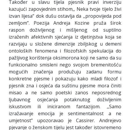
Također u slavu tijela pjesnik pravi inverziju
kazujući zapovjednim stihom,, Neka tvoje tijelo živi
izvan lijesa” dok dušu ostavlja da ,,propovijeda pod
zemljom”. Poezija Andreja Kozine pruža širok
raspon doživljenog i mišljenog od suptilno
izraženih afektivnih sjećanja iz djetinjstva koja se
razvijaju u složene dimenzije zbiljskog u demeni
ontoloških fenomena i filozofskih spekulacija do
pažljivog korištenja oksimorona koji ne samo da su
funkcionalno smisleni nego svojom bremenitošću
mogućih značenja produžuju zadanu formu
konkretne pjesme i pokazuju kako mladi filozof i
pjesnik zna i osjeća da suštinu pjesme mora činiti
misao a ne samo poetski zanos neposrednog
ljubavnog osjećanja potaknutog doživljenim
iskustvom ili iniciranom fantazijom. ,,Samo
izražavanje emocija je sentimentalnost a ne
umjetnost” upozoravao je Cassirer. Andrejevo
pjevanje o ženskom tijelu jest također istovremeno