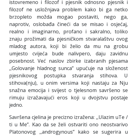
istovremeno i filozof i pjesnik odnosno pjesnik i
filozof ne usložnjava problem kako bi ga netko
brzopleto možda mogao postaviti, nego ga,
naprotiv, oslobađa čineći da se misao i osjećaj,
realno i imaginarno, profano i sakralno, toliko
znaju prožimati da pjesničkom stvaralaštvu ovog
mladog autora, koji bi želio da mu na grobu
umjesto cvijeća bude nalivpero, daju zavidnu
posebnost. Već naslov zbirke izabranih pjesama
,,Golovanje hladnog sunca” upućuje na složenost
pjesnikovog postupka stvaranja stihova. U
stihova(nju), u onim versima koji nastaju za Nju
snažna emocija i svijest o tjelesnom savršeno se
rimuju izražavajući eros koji u dvojstvu postaje
jedno.
Savršena cjelina je precizno izražena: ,,Ulazim uTe /
ti u Me”. Kao da se želi ostvariti ono neostvarivo
Platonovog ,,androgynous” kako se sugerira u