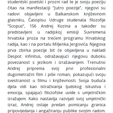
studentski poetski i prozni rad te je svoju poeziju
čitao na manifestaciji “Jutro poezije”, njegovi su
radovi objavljeni u Balkanskom književnom
glasniku, Časopisu Udruge studenata filozofije
“Scopus“, 156 Andrej Kozina a također su
predstavljeni u radijskoj emisiji Suvremena
hrvatska proza na trećem programu Hrvatskog
radija, kao i na portalu Miljenka Jergovića. Njegova
prva zbirka poezije bit će objavljena u nakladi
Despot infinitus, odražavajući njegovu duboku
povezanost s jezikom i izražavanjem. Trenutno
Andrej priprema svoj prvi profesionalni
dugometražni film i piše roman, pokazujući svoju
svestranost u filmu i književnosti. Svoja buduća
djela vidi kao istraživanja ljudskog iskustva i
emocija, spajajući filozofske uvide s umjetničkim
izražajem. Kako nastavlja razvijati svoj umjetnički
izraz, Andrej ostaje predan pomicanju granica
pripovijedanja i angažiranju publike svojim radom.