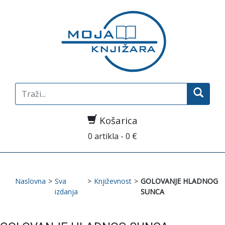
Search
for:
Košarica
0 artikla - 0 €
Naslovna
>
Sva
>
Književnost
>
GOLOVANJE HLADNOG
izdanja
SUNCA