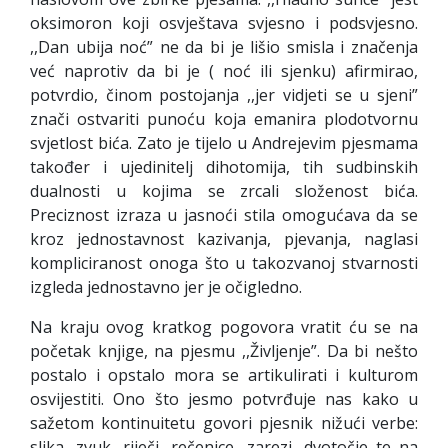
oksimoron koji osvještava svjesno i podsvjesno.
,,Dan ubija noć” ne da bi je lišio smisla i značenja
već naprotiv da bi je ( noć ili sjenku) afirmirao,
potvrdio, činom postojanja ,,jer vidjeti se u sjeni”
znači ostvariti punoću koja emanira plodotvornu
svjetlost bića. Zato je tijelo u Andrejevim pjesmama
također i ujedinitelj dihotomija, tih sudbinskih
dualnosti u kojima se zrcali složenost bića.
Preciznost izraza u jasnoći stila omogućava da se
kroz jednostavnost kazivanja, pjevanja, naglasi
kompliciranost onoga što u takozvanoj stvarnosti
izgleda jednostavno jer je očigledno.
Na kraju ovog kratkog pogovora vratit ću se na
početak knjige, na pjesmu ,,Življenje”. Da bi nešto
postalo i opstalo mora se artikulirati i kulturom
osvijestiti. Ono što jesmo potvrđuje nas kako u
sažetom kontinuitetu govori pjesnik nižući verbe:
slika, zvuk, riječi, rečenice, zarezi, dvotočje te na