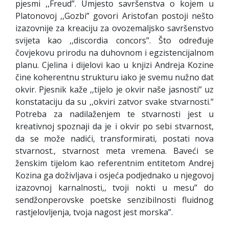
pjesmi ,,Freud”. Umjesto savršenstva o kojem u
Platonovoj ,,Gozbi” govori Aristofan postoji nešto
izazovnije za kreaciju za ovozemaljsko savršenstvo
svijeta kao ,,discordia concors”. Što određuje
čovjekovu prirodu na duhovnom i egzistencijalnom
planu. Cjelina i dijelovi kao u knjizi Andreja Kozine
čine koherentnu strukturu iako je svemu nužno dat
okvir. Pjesnik kaže ,,tijelo je okvir naše jasnosti” uz
konstataciju da su ,,okviri zatvor svake stvarnosti.”
Potreba za nadilaženjem te stvarnosti jest u
kreativnoj spoznaji da je i okvir po sebi stvarnost,
da se može nadići, transformirati, postati nova
stvarnost., stvarnost meta vremena. Baveći se
ženskim tijelom kao referentnim entitetom Andrej
Kozina ga doživljava i osjeća podjednako u njegovoj
izazovnoj karnalnosti,, tvoji nokti u mesu” do
sendžonperovske poetske senzibilnosti fluidnog
rastjelovljenja, tvoja nagost jest morska”.