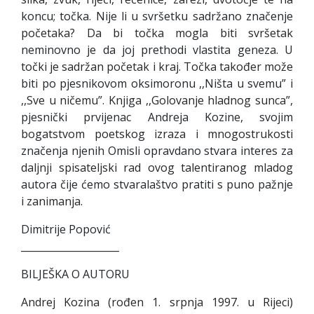
koncu; točka. Nije li u svršetku sadržano značenje
početaka? Da bi točka mogla biti svršetak
neminovno je da joj prethodi vlastita geneza. U
točki je sadržan početak i kraj. Točka također može
biti po pjesnikovom oksimoronu ,,Ništa u svemu” i
,,Sve u ničemu”. Knjiga ,,Golovanje hladnog sunca”,
pjesnički prvijenac Andreja Kozine, svojim
bogatstvom poetskog izraza i mnogostrukosti
značenja njenih Omisli opravdano stvara interes za
daljnji spisateljski rad ovog talentiranog mladog
autora čije ćemo stvaralaštvo pratiti s puno pažnje
i zanimanja.
Dimitrije Popović
____________________
BILJEŠKA O AUTORU
Andrej Kozina (rođen 1. srpnja 1997. u Rijeci)