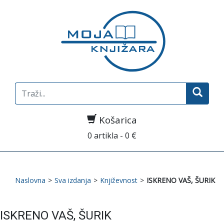
Search
for:
Košarica
0 artikla - 0 €
Naslovna
>
Sva izdanja
>
Književnost
>
ISKRENO VAŠ, ŠURIK
ISKRENO VAŠ, ŠURIK