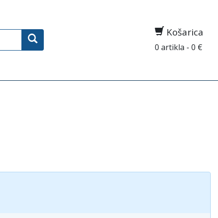
Košarica
0 artikla - 0 €