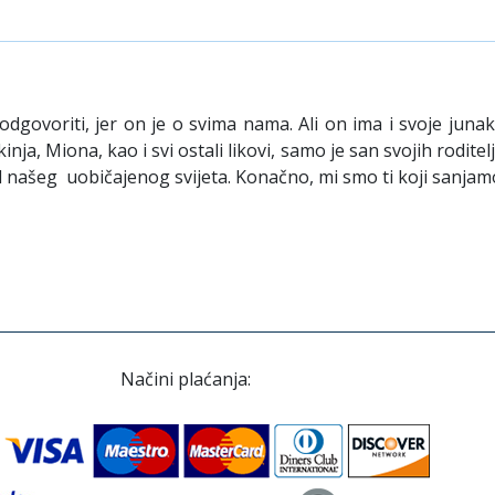
govoriti, jer on je o svima nama. Ali on ima i svoje junak
a, Miona, kao i svi ostali likovi, samo je san svojih roditelja. 
t od našeg uobičajenog svijeta. Konačno, mi smo ti koji sanjam
Načini plaćanja: